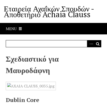
S
Εταιρεία Αχαΐκών Σπουδών -
k
Αποθετήριο Achaia Clauss
i
p
t
MENU
o
m
a
i
n
Σχεδιαστικό για
c
o
Μαυροδάφνη
n
t
e
n
t
Dublin Core