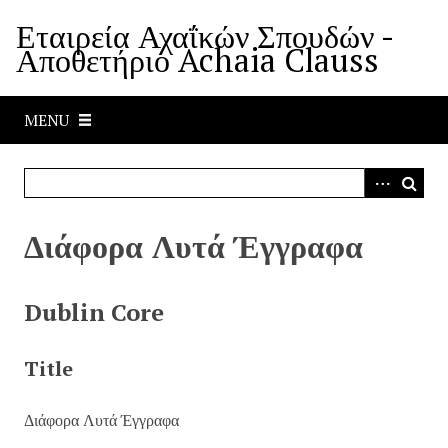
S
Εταιρεία Αχαΐκών Σπουδών -
k
Αποθετήριο Achaia Clauss
i
p
t
MENU
o
m
a
i
n
Διάφορα Λυτά Έγγραφα
c
o
n
Dublin Core
t
e
Title
n
t
Διάφορα Λυτά Έγγραφα