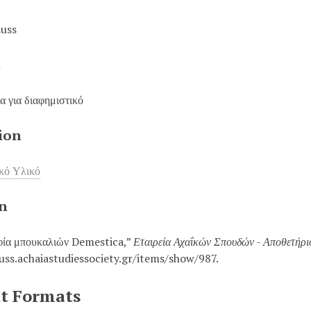
auss
t
 για διαφημιστικό
ion
κό Υλικό
on
ία μπουκαλιών Demestica,”
Εταιρεία Αχαΐκών Σπουδών - Αποθετήρ
auss.achaiastudiessociety.gr/items/show/987
.
t Formats