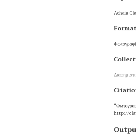
Achaia Cl
Forma
Φωτογραφία
Collect
Διαφημιστι
Citati
“Φωτογραφ
http://cl
Outpu