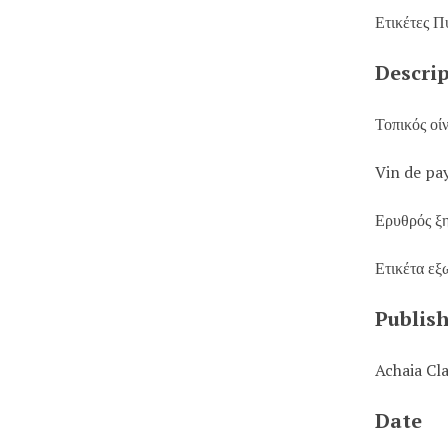
Ετικέτες Π
Descri
Τοπικός οί
Vin de pa
Ερυθρός ξ
Ετικέτα εξ
Publis
Achaia Cl
Date