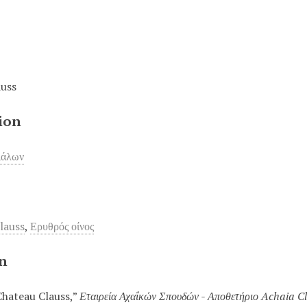
auss
ion
ιάλων
lauss
,
Ερυθρός οίνος
on
Chateau Clauss,”
Εταιρεία Αχαΐκών Σπουδών - Αποθετήριο Achaia C