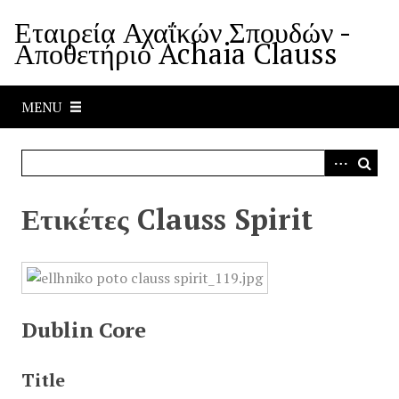
S
Εταιρεία Αχαΐκών Σπουδών -
k
Αποθετήριο Achaia Clauss
i
p
t
MENU
o
m
a
i
n
Ετικέτες Clauss Spirit
c
o
n
t
e
Dublin Core
n
t
Title