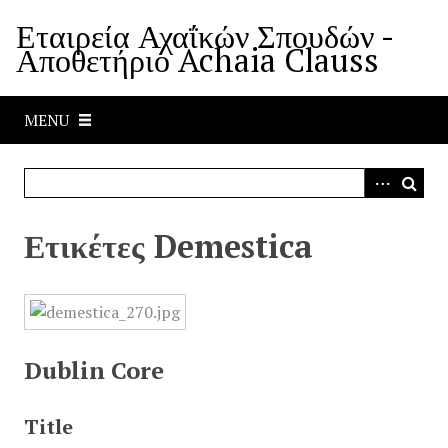
S
Εταιρεία Αχαΐκών Σπουδών -
k
Αποθετήριο Achaia Clauss
i
p
t
MENU
o
m
a
i
n
Ετικέτες Demestica
c
o
n
t
e
Dublin Core
n
t
Title