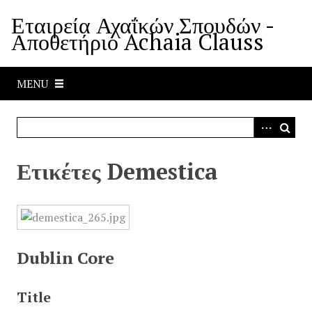
S
Εταιρεία Αχαΐκών Σπουδών -
k
Αποθετήριο Achaia Clauss
i
p
t
MENU
o
m
a
i
n
Ετικέτες Demestica
c
o
n
t
e
Dublin Core
n
t
Title