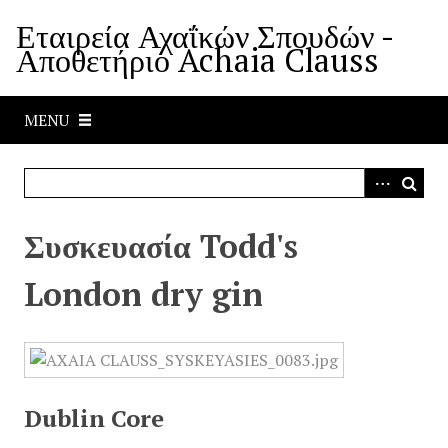
S
Εταιρεία Αχαΐκών Σπουδών -
k
Αποθετήριο Achaia Clauss
i
p
t
MENU
o
m
a
i
n
Συσκευασία Todd's
c
o
London dry gin
n
t
e
n
t
Dublin Core