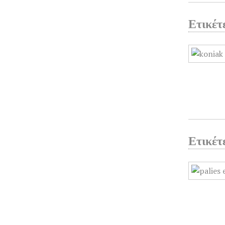
Ετικέτ
Ετικέτ