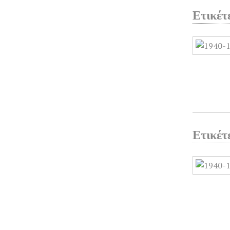
Ετικέτ
Ετικέτ