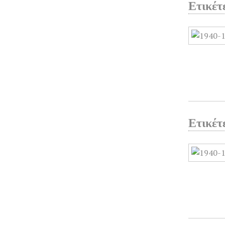
Ετικέτ
Ετικέτ