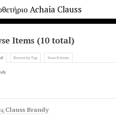
οθετήριο Achaia Clauss
se Items (10 total)
ll
Browse by Tag
Search Items
ndy
ες Clauss Brandy