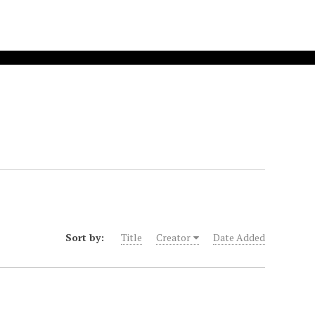
Sort by:
Title
Creator
Date Added