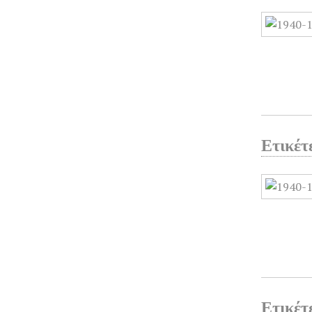
Ετικέτ
Ετικέτ